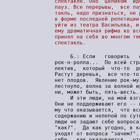
спектакле. Оно  целиком  ид
пауз. Все перерывы,  все па
такль, надо признаться, не 
в форме последней репетиции
уйти из театра Васильева, и
ему драматичная рифма ко вс
принял на себя во многом те
спектакль.

     Б.: Если   говорить   о   явлении   субкультуры,   явлении
рок-н-ролла...  По всей стране,  в каждом городе есть свой кол-
лектив,  который  что-то  делает.  И удивительно -- нет плодов.
Растут деревья,  все что-то выращивают, поливают, и практически
нет плодов.  Явление рок-музыки -- гигантское явление, все зах-
лестнуло, волна за волной идет. Плодов никаких, три-четыре име-
ни, может быть, пять-шесть.
     И эти люди, на мой взгляд, исключают явление рок-культуры.
Они не поддерживают его -- просто исключают, зачеркивают, пото-
му что оказывается,  что все остальные занимаются беднейшей  по
содержанию и нелепой по сути деятельностью.  Почему? Потому что
люди не задают себе вопроса "зачем?",  люди задают себе  вопрос
"как?".  Да как угодно, в каких угодно формах! Но они постоянно
уходят от вопроса "зачем?".  Потому что стоит только задать его
себе,  как оказывается,  что король-то -- голый.  Его даже чаще
вовсе не оказывается.  Мы путаемся в рукавах  чужой  формы  без
конца.
     Я подхожу к музыке безусловно с точки зрения литературной,
с точки зрения идеи, цели прежде всего. И, вероятно, я все-таки
отвечаю себе на вопрос "зачем?".  Это главный вопрос. А на воп-
рос  "как?"  можно отвечать без конца.  И любая форма прекрасна
там, где она должна расти, где у нее есть корни.
     Каждую песню надо оправдать жизнью. Каждую песню надо обя-
зательно прожить.  Если ты поешь о своем отношении к любви, так
ты  люби,  ты не ври.  Если поешь о своем отношении к обществу,
так ты так и живи. А все остальное -- спекуляция. Спекуляция на
чужих формах,  до которых дошли твои старшие товарищи,  доехали
до каких-то вещей,  до каких-то оборотов, и вот ты тоже начина-
ешь тянуть это дело.  Зачем?  Это все соблазн, великий соблазн.
Конечно,  когда какие-то люди так  здорово  все  делают,  хэви,
хард,  все что угодно...  Действительно интересно,  и все гото-
венькое.  И на готовенькое люди идут.  Но нельзя оправдать сла-
бость мелодий,  текстов,  идей или отсутствие их полнейшее тем,
что это якобы рок-поэзия, якобы рок-культура, и вы в этом ниче-
го не понимаете, это совершенно новое явление. Если это искусс-
тво... хотя "искусство" тоже термин искусственный. Искус... Ес-
ли это естество, скажем так, то это должно быть живым. И с точ-
ки зрения естества, авторского естества, не выдерживает никакой
критики большинство групп,  которые я, например, вижу в Москве,
хожу вот на концерты. В Ленинграде точно так же, в других горо-
дах  -- тем более,  потому что провинция у нас не понимает,  не
чувствует своей души, своих особенностей. Как весь этот русский
рок  так называемый до сих пор не чувствует своей души,  своего
назначения, своей идеи.
     Я в Сибири,  например, встречаю безусловно талантливых лю-
дей, которые не понимают сути своего таланта и пытаются его об-
лечь в чужие для них формы. То есть они шлифуют свой талант, но
совершенно не те грани,  они вычесывают его.  Их  слепит...  Их
слепит то, что привлекает их в западной музыке. Но каждый чело-
век индивидуален.  Каждый человек -- удивительная личность  сам
по себе, если он пытается понять свое место и поставить себя на
это место.
     Вложить свою душу,  а не чужую,  не заниматься донорством,
пить чужую кровь и пытаться пустить ее по своим  жилам.  Ничего
хорошего из этого, как правило, не выходит.
     У нас сложная ситуация в музыке. Если бы мы были обеспече-
ны студиями, возможностью выпускать пластинки, возможностью пе-
реводить идеи в продукцию... Но это другой вопрос.
     Ю.: Но это связанные вещи.
     Б.: Да,  это такая сложность,  которую,  на мой взгляд, не
удалось  преодолеть  никому.  Либо  тебе тратить энергию на то,
чтобы что-то купить,  чем-то зарядиться,  либо...  Или тебе  на
сторублевом "Урале" что-то делать,  или на акустической гитаре.
Такая проблема.  И получается как-то или одно,  или другое.  Мы
постоянно лежащие боксеры. Как только пытаемся привстать, опять
посылают в нокдаун.  Но это  не  нокаут.  Раз  кто-то  пытается
встать, до нокаута еще далеко, и, наверное, нокаута не получит-
ся никогда. В рок-музыке еще достаточно много пороха, я бы даже
сказал,  сырого пороха, который еще нужно сушить. А чем сушить?
Чем угодно,  своими словами,  сухими дровами.  Вот. Понять, чем
его сушить. А без него пуля опять же не полетит.
     Ю.: Ты призываешь вернуться к чему-то изначальному?
     Б.: Я  п