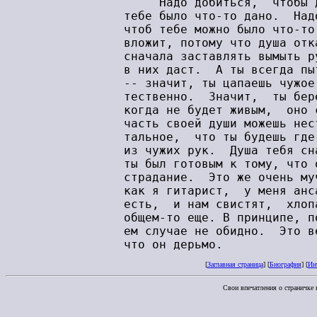
[
Заглавная страница
] [
Биография
] [
Ин
Свои впечатления о страничке