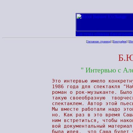
[
Заглавная страница
] [
Биография
] [
Ин
Б.Ю
" Интервью с Ал
Это интервью имело конкретн
1986 года для спектакля "На
роман о рок-музыканте. Было
такую своеобразную  творчес
спектаклем. Автор этой пьес
Мы вместе работали надо это
но. Как раз в это время Саш
ним встретиться, чтобы нако
вой документальный материал
была идея,  что Саша будет 